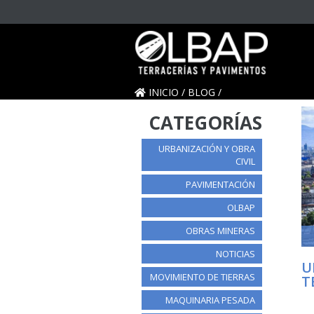
INICIO
/
BLOG
/
CATEGORÍAS
URBANIZACIÓN Y OBRA
CIVIL
PAVIMENTACIÓN
OLBAP
OBRAS MINERAS
NOTICIAS
U
MOVIMIENTO DE TIERRAS
T
MAQUINARIA PESADA