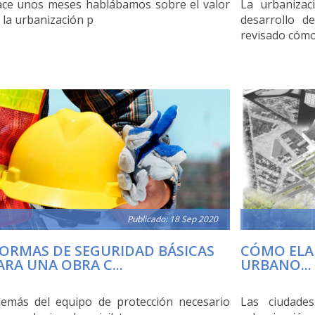
ce unos meses hablábamos sobre el valor
La urbanizac
 la urbanización p
desarrollo d
revisado cómo
Publicado: 18 Sep 2020
ORMAS DE SEGURIDAD BÁSICAS
CÓMO ELA
ARA UNA OBRA C...
URBANO...
emás del equipo de protección necesario
Las ciudade