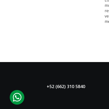
Lo
mu
re
ve
me
+52 (662) 310 5840