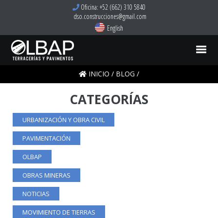
Oficina: +52 (662) 310 5840
dso.construcciones@gmail.com
English
INICIO
/
BLOG
/
CATEGORÍAS
URBANIZACIÓN Y OBRA CIVIL
PAVIMENTACIÓN
OLBAP
OBRAS MINERAS
NOTICIAS
MOVIMIENTO DE TIERRAS