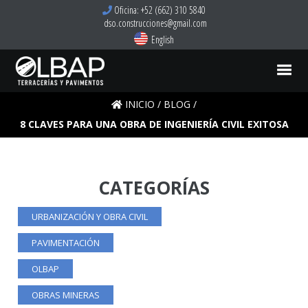
Oficina: +52 (662) 310 5840
dso.construcciones@gmail.com
English
INICIO
/
BLOG
/
8 CLAVES PARA UNA OBRA DE INGENIERÍA CIVIL EXITOSA
CATEGORÍAS
URBANIZACIÓN Y OBRA CIVIL
PAVIMENTACIÓN
OLBAP
OBRAS MINERAS