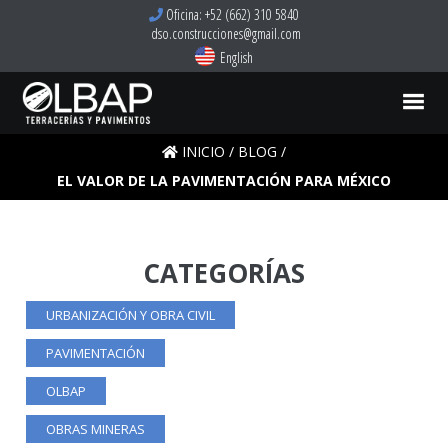
Oficina: +52 (662) 310 5840
dso.construcciones@gmail.com
English
INICIO
/
BLOG
/
EL VALOR DE LA PAVIMENTACIÓN PARA MÉXICO
CATEGORÍAS
URBANIZACIÓN Y OBRA CIVIL
PAVIMENTACIÓN
OLBAP
OBRAS MINERAS