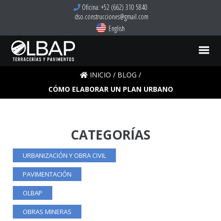
Oficina: +52 (662) 310 5840
dso.construcciones@gmail.com
English
INICIO
/
BLOG
/
CÓMO ELABORAR UN PLAN URBANO
CATEGORÍAS
URBANIZACIÓN Y OBRA CIVIL
PAVIMENTACIÓN
OLBAP
OBRAS MINERAS