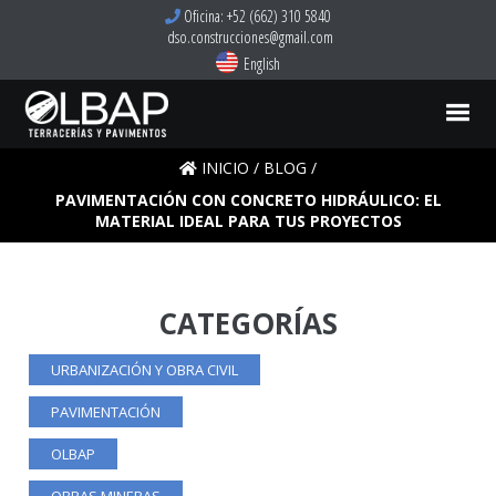
Oficina: +52 (662) 310 5840
dso.construcciones@gmail.com
English
INICIO
/
BLOG
/
PAVIMENTACIÓN CON CONCRETO HIDRÁULICO: EL
MATERIAL IDEAL PARA TUS PROYECTOS
CATEGORÍAS
URBANIZACIÓN Y OBRA CIVIL
PAVIMENTACIÓN
OLBAP
OBRAS MINERAS